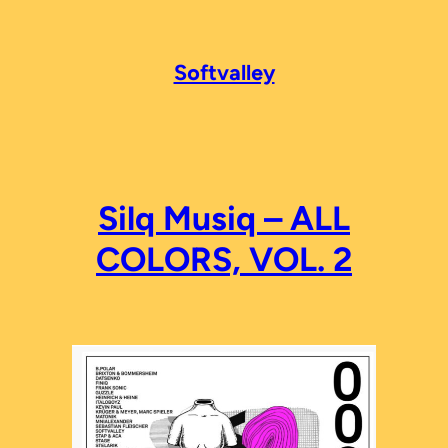
Zum
Inhalt
springen
Softvalley
Silq Musiq – ALL
COLORS, VOL. 2